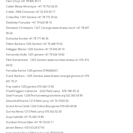
Clerc Chrys
+41 78 805 30 11
Cottier Mosse Véronique
+41 79 753 34 25
Crelier 2906 Chevenez
+41 32 476 69 17
Crotta Rita 1201 Genève
+41 78 775 35 66
Deladoëy Françoise
+41 79 624 38 14
Demaison Christophe 1227 Carouge
www.shiatsu-iss.ch
+41 78 697
90 24
Dubouloz Aurelia ‭+41
78 771 86 36
Felber Barbara 1205 Genève
+41 76 448 70 65
Fellegger Marion 1205 Genève
+41 79 456 00 19
Fernandez Vuille 1201 genève
+41 79 634 18 82
Filiol Gonzenbach 1203 Genève
www.muridae-shiatsu.ch
076 415
04 02
Fornallaz Karine 1205 geneve
0796686657
Frank Barbara 1205 Genève
www.shiatsu-energie-geneve.ch
079
601 70 21
Frey Isaline 1205 genève
076 344 15 90
Friedli Faggion Catherine
1213 Petit-Lancy
079 760 05 11
Gisel François 1234 Pinchat
www.graindevie.org
022 343 54 90
Glouchkoff Karine 1213 Petit Lancy
+41 76 3760126
Grand Anne Cécile 1224 Chêne-Bourgeries
079 433 49 68
Gurrea Nerea 1213 Petit-Lancy ‭076
562 02 30
Guye Isabelle ‭+41
76 340 19 89
Humbert Prince Gilles
+41 78 733 65 11
Janson Betina ‭+33
6 63 24 67 93