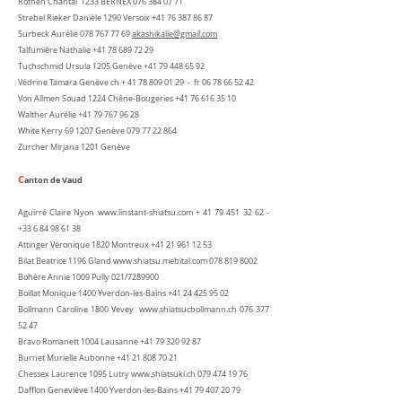
Rothen Chantal 1233 BERNEX
076 384 07 71
Strebel Rieker Danièle 1290 Versoix
+41 76 387 86 87
Surbeck ​Aurélie
078 767 77 69
akashikalie@gmail.com
Talfumière Nathalie
+41 78 689 72 29
Tuchschmid Ursula 1205 Genève
+41 79 448 65 92
Védrine Tamara Genève ch +
41 78 809 01 29
- fr
06 78 66 52 42
Von Allmen Souad 1224 Chêne-Bougeries
+41 76 616 35 10
Walther Aurélie ‭+41
79 767 96 28
White Kerry 69 1207 Genève
079 77 22 864
Zurcher Mirjana 1201 Genève
C
anton de Vaud
Aguirré Claire Nyon
www.linstant-shiatsu.com
+
41 79 451 32 62
-
+33 6 84 98 61 38
Attinger Véronique 1820 Montreux
+41 21 961 12 53
Bilat Beatrice 1196 Gland
www.shiatsu.mebital.com
078 819 8002
Bohère Annie 1009 Pully 021/7289900
Boillat Monique 1400 Yverdon-les-Bains
+41 24 425 95 02
Bollmann Caroline 1800 Vevey
www.shiatsucbollmann.ch
076 377
52 47
Bravo Romanett 1004 Lausanne
+41 79 320 92 87
Burnet Murielle Aubonne
+41 21 808 70 21
Chessex Laurence 1095 Lutry
www.shiatsuki.ch
079 474 19 76
Dafflon Geneviève 1400 Yverdon-les-Bains
+41 79 407 20 79