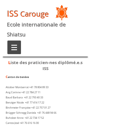
ISS
Carouge
Ecole internationale de
Shiatsu
L
iste des praticien-nes diplômé.e.s
ISS
C
anton de Genève
Alcober Montserrat
+41 78 804 89 33
Ang Corinne
+41 22 784 27 11
Baud Barbara
+41 22 793 40 33
Benziger Nicole
+41 77 414 17 22
Birchmeier Françoise
+41 22 757 01 27
Brügger Schnegg Daniela ‭+41
76 448 94 66
Buholzer Anne
+41 22 734 17 52
Cantos José
+41 76 616 16 00