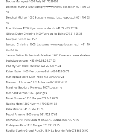
Doutaz Marie-José 1009 Pully 021/7289902
Drechsel Marina 1030 Bussigny
www.shiatsu-espace.ch
021-701 23
59
Drechsel Michael 1030 Bussigny
www.shiatsu-espace.ch
021 701 23
59
Friedli Nicole
1260 Nyon
www.au-ba.ch
+41 79 433 37 59
Gilloux Dufey Christine 1400 Yverdon-les-Bains
079 211 25 31
Graf Jeanne ‭078
746 15 23
Jaccoud Christine 1003 Lausanne
www.yoga-lausanne.ch
+41 79
463 52 74
-
Janson Betina
9 chemin du Martinet 1263 Crassier
www.shiatsu-
-
betinajanson.com
+33 (0)6.63.24.67.93
Jolyt Myriam 1040 Echallens
+41 76 320 25 24
Kaiser Eszter 1400 Yverdon-les-Bains
024 425 06 79
Mantegazza Mara 1270 Trélex
+41 78 906 99 24
Marcuard Christine 1170 Aubonne
021 808 59 32
Martinez-Guadard Pierrrette 1007 Lausanne
Monnard Véréna 1066 Epalinges
Morel Florence 1110 Morges
079 444.70.77
Nadine Heim 1260 Nyon+41
79 383 94 68
Palin Mélanie ‭+41
76 762 11 76
Pezzoli Annette 1800 vevey 021/922 17 65
Rochat Muriel 1950 SION et 1004 LAUSANNE
078 765 70 90
Rodriguez Alicia 1110 Morges
076 693 79 15
Rouiller Sophie Grand-Rue 34, 1814 La Tour-de-Peilz
078 865 96 99