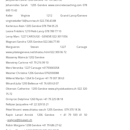
Jacquemet Céline 1208 Genève
+41 787343130
Johannides Sarah 1205 Genève
www.concretecoaching.com
078
600 15 42
Keller Virginie 1212 Grand-Lancy/Geneve
virginiekeller14@sunrise.ch
022.730.43.88
Kerleroux Alain 1205 Genève
078 794 05 25
Leone Frédéric 1219 Petit-Lancy ‭078
789 77 10
Leroy Marc 1227 CAROUGE - GENEVE
022-3011056
Magnani Sandra 1205 Genève
022.344.77.90
Margueron Steven 1227 Carouge
www.pilatesgeneve.net/shiatsu.html
022 300 06 72
Masserey Maire-Jo 1202 Genève
Menetrey Carinne ‭+41
79 216 99 10
Merz Veronika 1227 Carouge
+41793065058
Mesmer Christine 1206 Genève
0792930088
Milleret Marilyn 1264 St-Cergue ‭+41
79 307 38 63
Minardi Julia 1293 Bellevue ‭+41
76 693 63 07
Oberson Catherine 1205 Genève
www.physiobastions.ch
022 320
75 72
Ormyron Delphine 1260 Nyon
+41 79 225 08 18
Pellizzer Jacqueline ‭+41
22 329 55 21
Pittet Vincent
www.shiatsu-sse.ch
1205 Genève.
079 370 18 36
Rapin Lanari Annick 1206 Genève +
41 79 593 41 50
-
ocelyne@bluewin.ch
Robin Morgane 1208 Genève
+41 79 686 27 62