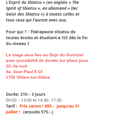
L’Esprit du Shiatsu » (en anglais « The
Spirit of Shiatsu », en allemand « Der
Geist des Shiatsu ») à toutes celles et
tous ceux qui l’auront avec eux.
Pour qui ? :
T
hérapeute shiatsu de
toutes écoles
et étudiant.e ISS dès la fin
du niveau 1
Le stage aura lieu au Dojo du Guintzet
avec possibilité de dormir sur place pour
10.-/la nuit
Av. Jean-Paul II 13
1752 Villars-sur-Glâne
Durée: 21h - 3 jours
09:00 – 13:00 et 14:30- 17:30
Tarif :
Prix canon ! 495
.
- jusqu'au 31
juillet !
(ensuite 575.-.)