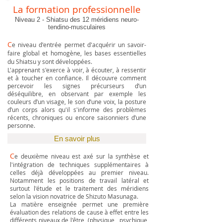
La formation professionnelle
Niveau 2 - Shiatsu des
12
méridiens neuro-
tendino-musculaires
C
e niveau d'entrée permet d'acquérir un savoir-
faire global et homogène, les bases essentielles
du Shiatsu y sont développées.
L'apprenant s'exerce à voir, à écouter, à ressentir
et à toucher en confiance. Il découvre comment
percevoir les signes précurseurs d’un
déséquilibre, en observant par exemple les
couleurs d’un visage, le son d’une voix, la posture
d’un corps alors qu'il s'informe des problèmes
récents, chroniques ou encore saisonniers d’une
personne.
En savoir plus
C
e deuxième niveau est axé sur la synthèse et
l'intégration de techniques supplémentaires à
celles déjà développées au premier niveau.
Notamment les positions de travail latéral et
surtout l'étude et le traitement des méridiens
selon la vision novatrice de Shizuto Masunaga.
La matière enseignée permet une première
évaluation des relations de cause à effet entre les
différents niveaux de l'être, (physique, psychique,