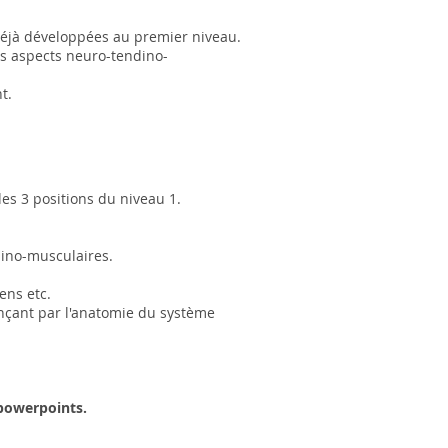
 déjà développées au premier niveau.
urs aspects neuro-tendino-
nt.
des 3 positions du niveau 1.
dino-musculaires.
ens etc.
ençant par
l'anatomie du système
powerpoints.