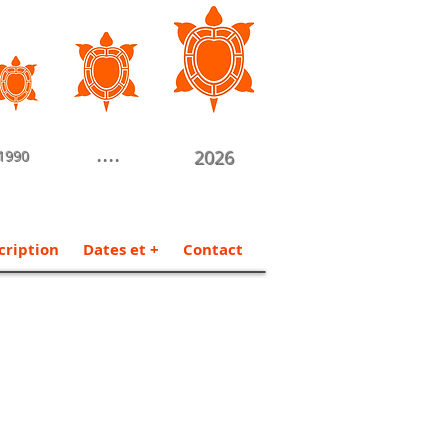
....
2026
1990
cription
Dates et +
Contact