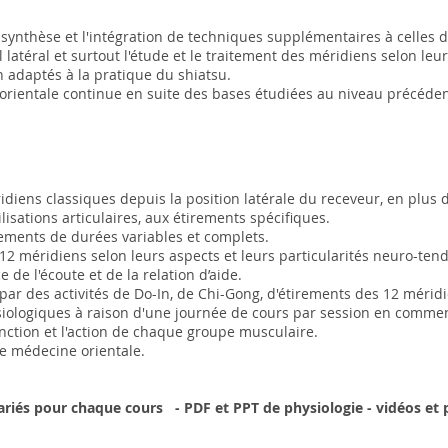
 synthèse et l'intégration de techniques supplémentaires à celles
 latéral et surtout l'étude et le traitement des méridiens selon le
en
adaptés à la pratique du shiatsu.
 orientale continue en suite des bases étudiées au niveau précéde
ridiens
classiques
depuis la position latérale du receveur, en plus 
isations articulaires, aux étirements spécifiques.
tements de durées variables et complets.
 12 méridiens selon leurs
aspects et leurs particularités neuro-ten
de l'écoute et de la relation d’aide.
ar des activités de Do-In, de Chi-Gong, d'étirements des 12 méridi
siologiques à raison d'une journée de cours par session en comm
onction et l'action de chaque groupe musculaire.
de médecine orientale.
ariés pour chaque cours -
PDF et PPT de physiologie -
vidéos et