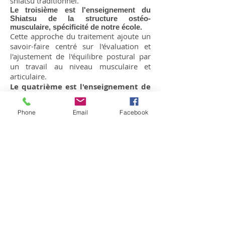
shiatsu traditionnel.
Le troisième est l'enseignement du
Shiatsu de la structure ostéo-
musculaire, spécificité de notre école.
Cette approche du traitement ajoute un
savoir-faire centré sur l'évaluation et
l'ajustement de l'équilibre postural par
un travail au niveau musculaire et
articulaire.
Le quatrième est l'enseignement de
la théorie de médecine chinoise
(MTC).
Phone
Email
Facebook
Notre cursus fournit à l'étudiant-e les
aspects les plus nécessaires et
pertinents de la MTC pour la pratique du
shiatsu.
"Est-ce que tout le monde peut devenir
praticien en shiatsu ?"
Oui, à partir du moment où la personne
est dans une forme suffisante car la
pratique traditionnelle du shiatsu se